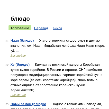
блюдо
Толкование
Перевод
Книги
Наан (блюдо)
— У этого термина существуют и другие
81
значения, см. Наан. Индийская лепёшка Наан Наан (перс.
نان …
Википедия
Хе (блюдо)
— Кимчхи из пекинской капусты Корейская
82
кухня кухня корейцев. В России и странах СНГ наиболее
популярен модифицированный вариант корейской кухни
корё сарам (то есть советских корейцев), значительно
отличающийся от собственно корейской кухни
Кореи.&#8230; …
Википедия
Ломи сэмон (блюдо)
— Поднос с гавайскими блюдами,
83