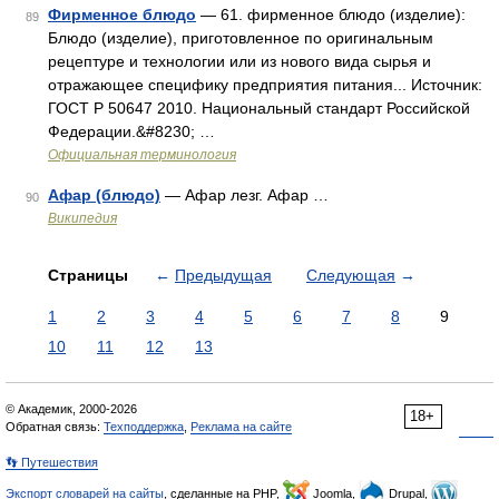
Фирменное блюдо
— 61. фирменное блюдо (изделие):
89
Блюдо (изделие), приготовленное по оригинальным
рецептуре и технологии или из нового вида сырья и
отражающее специфику предприятия питания... Источник:
ГОСТ Р 50647 2010. Национальный стандарт Российской
Федерации.&#8230; …
Официальная терминология
Афар (блюдо)
— Афар лезг. Афар …
90
Википедия
Страницы
←
Предыдущая
Следующая
→
1
2
3
4
5
6
7
8
9
10
11
12
13
© Академик, 2000-2026
18+
Обратная связь:
Техподдержка
,
Реклама на сайте
👣 Путешествия
Экспорт словарей на сайты
, сделанные на PHP,
Joomla,
Drupal,