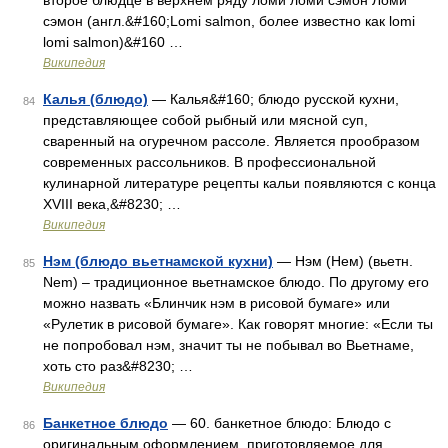
второе блюдце в верхнем ряду ломи ломи сэмон Ломи
сэмон (англ.&#160;Lomi salmon, более известно как lomi
lomi salmon)&#160 …
Википедия
Калья (блюдо)
— Калья&#160; блюдо русской кухни,
84
представляющее собой рыбный или мясной суп,
сваренный на огуречном рассоле. Является прообразом
современных рассольников. В профессиональной
кулинарной литературе рецепты кальи появляются с конца
XVIII века,&#8230; …
Википедия
Нэм (блюдо вьетнамской кухни)
— Нэм (Нем) (вьетн.
85
Nem) – традиционное вьетнамское блюдо. По другому его
можно назвать «Блинчик нэм в рисовой бумаге» или
«Рулетик в рисовой бумаге». Как говорят многие: «Если ты
не попробовал нэм, значит ты не побывал во Вьетнаме,
хоть сто раз&#8230; …
Википедия
Банкетное блюдо
— 60. банкетное блюдо: Блюдо с
86
оригинальным оформлением, приготовляемое для